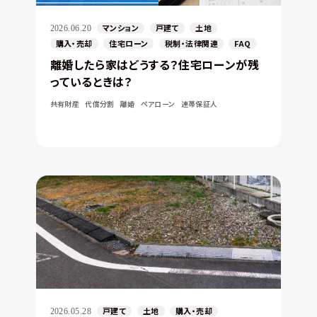
マンション
戸建て
土地
2026.06.20
購入・売却
住宅ローン
税制・法律関連
FAQ
離婚したら家はどうする？住宅ローンが残
っているときは？
共有財産
代償分割
離婚
ペアローン
連帯保証人
戸建て
土地
購入・売却
2026.05.28