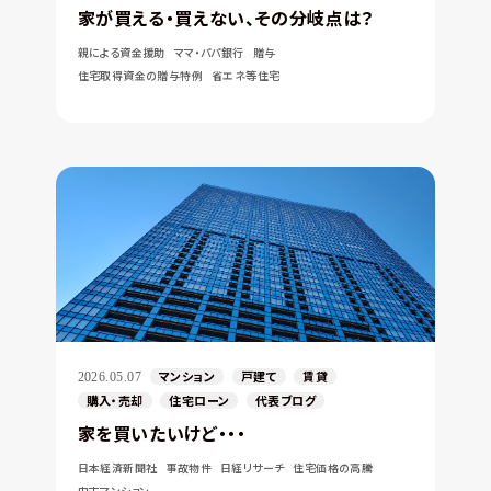
家が買える・買えない、その分岐点は？
親による資金援助
ママ・パパ銀行
贈与
住宅取得資金の贈与特例
省エネ等住宅
マンション
戸建て
賃貸
2026.05.07
購入・売却
住宅ローン
代表ブログ
家を買いたいけど・・・
日本経済新聞社
事故物件
日経リサーチ
住宅価格の高騰
中古マンション