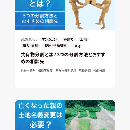
マンション
戸建て
土地
2026.06.20
購入・売却
税制・法律関連
FAQ
共有物分割とは？3つの分割方法とおすす
めの相談先
共有物分割
相続不動産
共有物分割請求
現物分割
代償分割