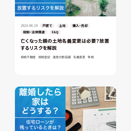
戸建て
土地
購入・売却
2026.06.20
税制・法律関連
FAQ
亡くなった親の土地名義変更は必要？放置
するリスクを解説
相続不動産
相続登記
遺産分割協議
名義変更
争続