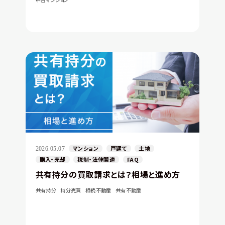
マンション
戸建て
土地
2026.05.07
購入・売却
税制・法律関連
FAQ
共有持分の買取請求とは？相場と進め方
共有持分
持分売買
相続不動産
共有不動産