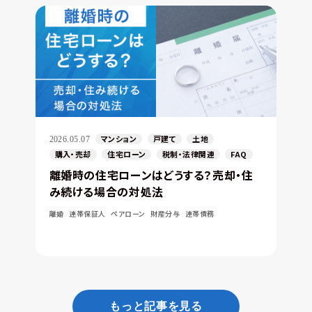
マンション
戸建て
土地
2026.05.07
購入・売却
住宅ローン
税制・法律関連
FAQ
離婚時の住宅ローンはどうする？売却・住
み続ける場合の対処法
離婚
連帯保証人
ペアローン
財産分与
連帯債務
もっと記事を見る