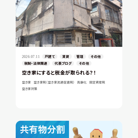
戸建て
賃貸
管理
その他
2026.07.11
税制・法律関連
代表ブログ
その他
空き家にすると税金が取られる？！
空き家
空き家税（空き家流通促進税）
高齢化
固定資産税
空き家対策