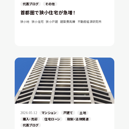
代表ブログ
その他
首都圏で狭小住宅が急増！
狭小地
狭小住宅
狭小戸建
建築費高騰
不動産経済研究所
マンション
戸建て
土地
2026.05.12
購入・売却
住宅ローン
税制・法律関連
代表ブログ