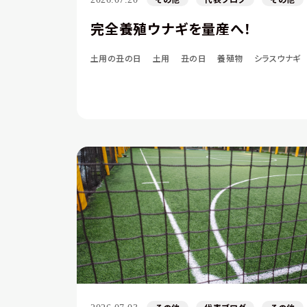
完全養殖ウナギを量産へ！
土用の丑の日
土用
丑の日
養殖物
シラスウナギ