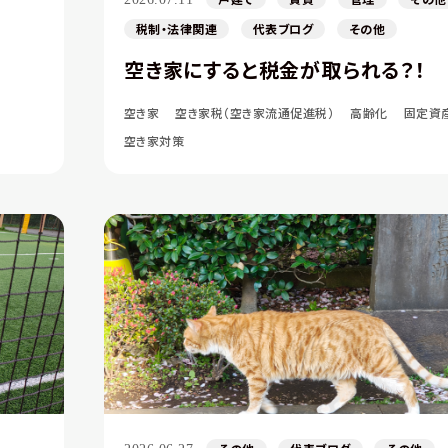
税制・法律関連
代表ブログ
その他
空き家にすると税金が取られる？！
空き家
空き家税（空き家流通促進税）
高齢化
固定資
空き家対策